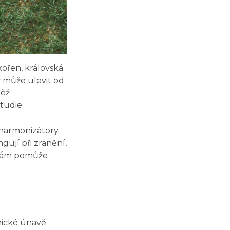
kořen, královská
ž může ulevit od
něž
studie
.
 harmonizátory.
gují při zranění,
ý vám pomůže
onické únavě