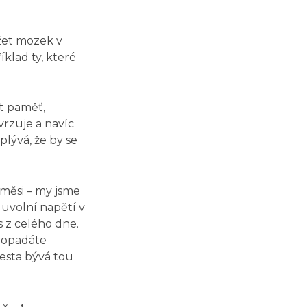
ržet mozek v
klad ty, které
t paměť,
vrzuje a navíc
plývá, že by se
směsi – my jsme
 uvolní napětí v
 z celého dne.
propadáte
cesta bývá tou