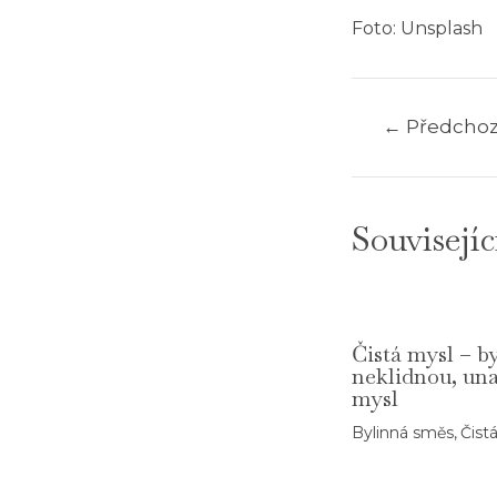
Foto: Unsplash
←
Předchozí
Navigace
pro
příspěvek
Souvisejíc
Čistá mysl – b
neklidnou, un
mysl
Bylinná směs
,
Čist