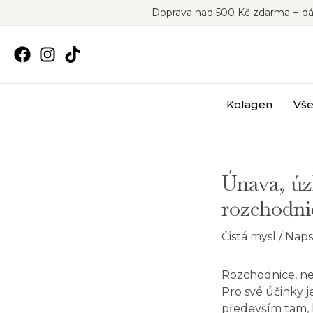
Přeskočit
Doprava nad 500 Kč zdarma + dá
na
obsah
Kolagen
Vše
Únava, úz
rozchodni
Čistá mysl
/ Nap
Rozchodnice, neb
Pro své účinky 
především tam, k