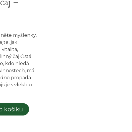
čaj –
idněte myšlenky,
jte, jak
vitalita,
linný čaj Čistá
o, kdo hledá
vinnostech, má
nadno propadá
uje s vleklou
o košíku