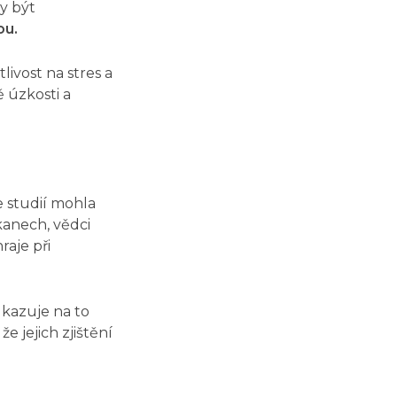
by být
ou.
ivost na stres a
 úzkosti a
 studií
mohla
kanech, vědci
raje při
kazuje na to
e jejich zjištění