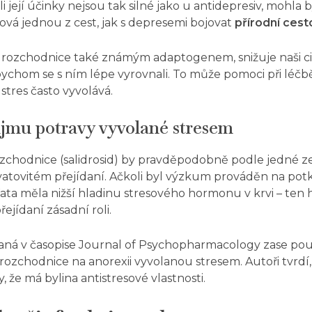
i její účinky nejsou tak silné jako u antidepresiv, mohla 
ová jednou z cest, jak s depresemi bojovat
př
í
rodn
í
cest
 rozchodnice také známým adaptogenem, snižuje naši citl
chom se s ním lépe vyrovnali. To může pomoci při léčbě
stres často vyvolává.
íjmu potravy vyvolané stresem
ozchodnice (salidrosid) by pravděpodobně podle
jedné ze
vatovitém přejídaní. Ačkoli byl výzkum prováděn na pot
ířata měla nižší hladinu stresového hormonu v krvi – ten h
ejídaní zásadní roli.
ná v časopise Journal of Psychopharmacology zase pou
rozchodnice na anorexii vyvolanou stresem. Autoři tvrdí, ž
, že má bylina antistresové vlastnosti.