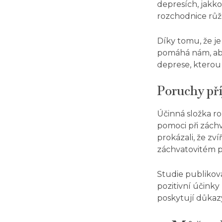
depresích, jakkol
rozchodnice růž
Díky tomu, že je
pomáhá nám, aby
deprese, kterou 
Poruchy př
Účinná složka r
pomoci při zách
prokázali, že zv
záchvatovitém př
Studie
publikova
pozitivní účinky 
poskytují důkazy