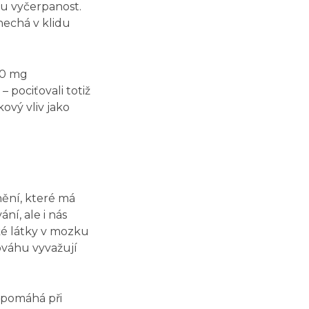
ou vyčerpanost.
nechá v klidu
400 mg
 – pociťovali totiž
ový vliv jako
ění, které má
ní, ale i nás
ké látky v mozku
váhu vyvažují
u pomáhá při