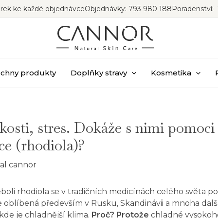
rek ke každé objednávce
Objednávky: 793 980 188
Poradenství: 
chny produkty
Doplňky stravy
Kosmetika
kosti, stres. Dokáže s nimi pomoci
ce (rhodiola)?
sal
cannor
oli rhodiola se v tradičních medicínách celého světa pou
je oblíbená především v Rusku, Skandinávii a mnoha dal
de je chladnější klima.
Proč? Protože
chladné vysokoho