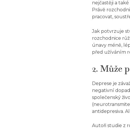
nejčastěji a tak
Právě rozchodnic
pracovat, soustře
Jak potvrzuje
st
rozchodnice rů
únavy méně, lépe
před užíváním r
2. Může p
Deprese je záva
negativní dopad n
společenský živo
(neurotransmit
antidepresiva. Al
Autoři studie
z r