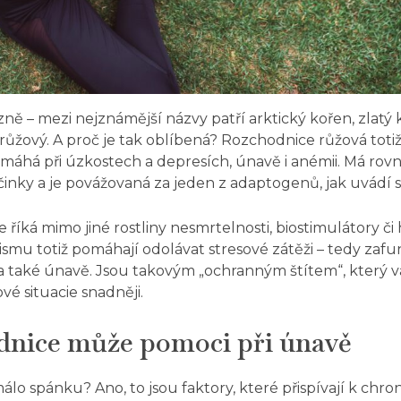
ůzně – mezi nejznámější názvy patří arktický kořen, zlatý 
růžový. A proč je tak oblíbená? Rozchodnice růžová toti
omáhá při úzkostech a depresích, únavě i anémii. Má rov
činky a je povážovaná za jeden z adaptogenů, jak uvádí
íká mimo jiné rostliny nesmrtelnosti, biostimulátory či
mu totiž pomáhají odolávat stresové zátěži – tedy zafun
eba také únavě. Jsou takovým „ochranným štítem“, kter
vé situacie snadněji.
dnice může pomoci při únavě
málo spánku? Ano, to jsou faktory, které přispívají k chr