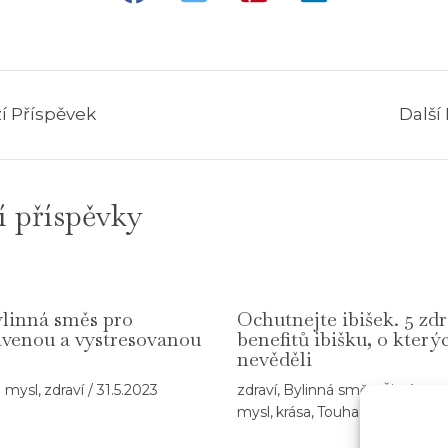
o
d
n
í
b
 Příspěvek
Další
y
l
i
n
í příspěvky
n
ý
č
a
ylinná směs pro
Ochutnejte ibišek. 5 zd
j
avenou a vystresovanou
benefitů ibišku, o který
–
nevěděli
Č
á mysl
,
zdraví
/
31.5.2023
zdraví
,
Bylinná směs
,
Čistá
i
mysl
,
krása
,
Touha
,
vitamin C
/
s
t