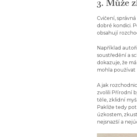
3.
Může z
Cvičení, správná
dobré kondici. P
obsahují rozcho
Například autoř
soustředění a sc
dokazuje, že má 
mohla používat p
A jak rozchodni
zvolili Přírodní 
těle, zklidní m
Pakliže tedy po
úzkostem, zkuste
nejsnazší a nejúč