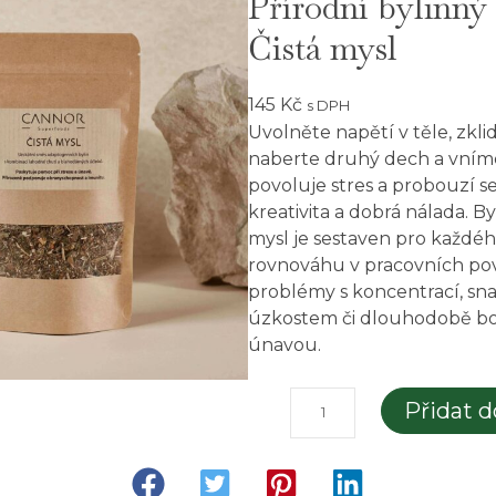
Přírodní bylinný 
Čistá mysl
145
Kč
s DPH
Uvolněte napětí v těle, zkl
naberte druhý dech a vníme
povoluje stres a probouzí se 
kreativita a dobrá nálada. By
mysl je sestaven pro každéh
rovnováhu v pracovních po
problémy s koncentrací, s
úzkostem či dlouhodobě boj
únavou.
P
Přidat d
ř
í
r