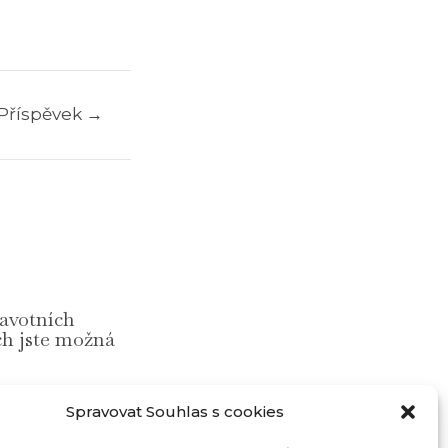
 Příspěvek
→
ravotních
ch jste možná
Spravovat Souhlas s cookies
25.8.2023