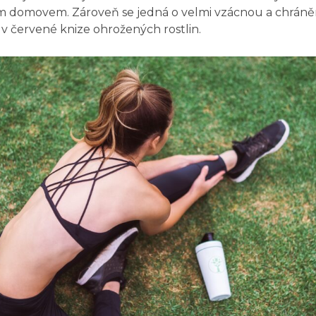
ým domovem. Zároveň se jedná o velmi vzácnou a chráněn
 v červené knize ohrožených rostlin.