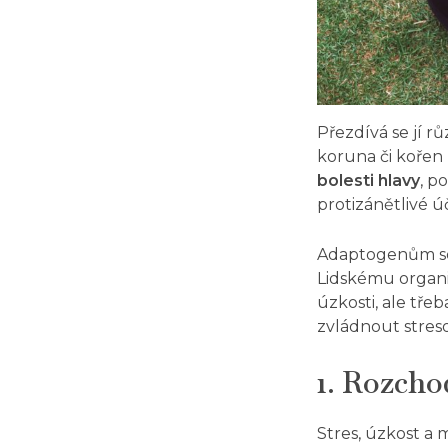
Přezdívá se jí r
koruna či kořen 
bolesti hlavy
, p
protizánětlivé ú
Adaptogenům se ř
Lidskému organis
úzkosti, ale tř
zvládnout streso
1. Rozcho
Stres, úzkost a 