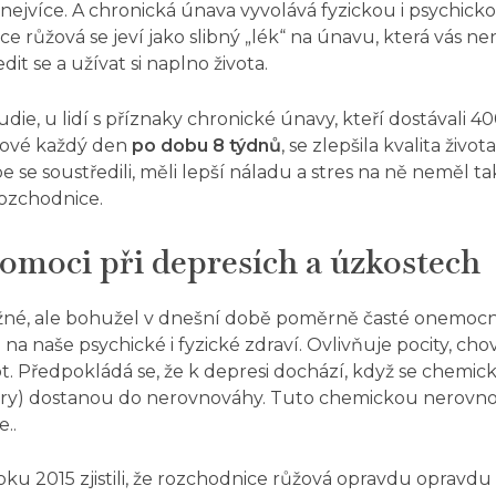
é nejvíce. A chronická únava vyvolává fyzickou i psychick
e růžová se jeví jako slibný „lék“ na únavu, která vás ne
dit se a užívat si naplno života.
udie
, u lidí s příznaky chronické únavy, kteří dostávali 
žové každý den
po dobu 8 t
ý
dnů
, se zlepšila kvalita života
 se soustředili, měli lepší náladu a stres na ně neměl tak
ozchodnice.
omoci při depresích a úzkostech
žné, ale bohužel v dnešní době poměrně časté onemocn
a naše psychické i fyzické zdraví. Ovlivňuje pocity, chová
t. Předpokládá se, že k depresi dochází, když se chemic
ery) dostanou do nerovnováhy. Tuto chemickou nerovno
e..
oku 2015 zjistili, že rozchodnice růžová opravdu opravd