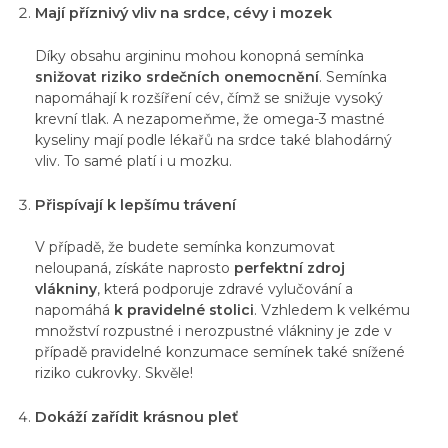
Mají příznivý vliv na srdce, cévy i mozek
Díky obsahu argininu mohou konopná semínka
snižovat riziko srdečních onemocnění
. Semínka
napomáhají k rozšíření cév, čímž se snižuje vysoký
krevní tlak. A nezapomeňme, že omega-3 mastné
kyseliny mají podle lékařů na srdce také blahodárný
vliv. To samé platí i u mozku.
Přispívají k lepšímu trávení
V případě, že budete semínka konzumovat
neloupaná, získáte naprosto
perfektní zdroj
vlákniny
, která podporuje zdravé vylučování a
napomáhá
k pravidelné stolici
. Vzhledem k velkému
množství rozpustné i nerozpustné vlákniny je zde v
případě pravidelné konzumace semínek také snížené
riziko cukrovky. Skvěle!
Dokáží zařídit krásnou pleť