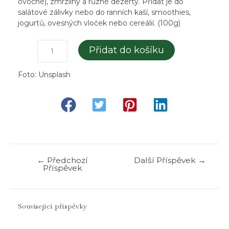
ovocné), zmrzliny a různé dezerty. Přidat je do
salátové zálivky nebo do ranních kaší, smoothies,
jogurtů, ovesných vloček nebo cereálií. (100g)
K
Přidat do košíku
o
n
Foto: Unsplash
o
p
n
á
s
e
m
í
Navigace
←
Předchozí
Další Příspěvek
→
n
Příspěvek
pro
k
příspěvek
a
l
o
Související příspěvky
u
p