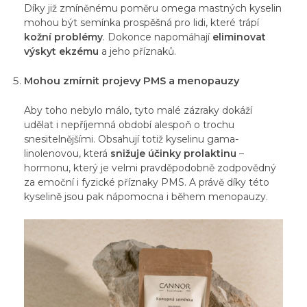
Díky již zmíněnému poměru omega mastných kyselin
mohou být semínka prospěšná pro lidi, které trápí
kožní problémy
. Dokonce napomáhají
eliminovat
výskyt ekzému
a jeho příznaků.
Mohou zmírnit projevy PMS a menopauzy
Aby toho nebylo málo, tyto malé zázraky dokáží
udělat i nepříjemná období alespoň o trochu
snesitelnějšími. Obsahují totiž kyselinu gama-
linolenovou, která
snižuje účinky prolaktinu
–
hormonu, který je velmi pravděpodobně zodpovědný
za emoční i fyzické příznaky PMS. A právě díky této
kyselině jsou pak nápomocna i během menopauzy.