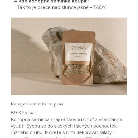
A kde konopná semínka koupit?
Tak to je přece nad slunce jasné – TADY!
Konopná semínka loupaná
89
Kč
s DPH
Konopná semínka mají oříškovou chut’ a všestranné
využití. Sypou se do sladkých i slaných pochoutek
různého druhu. Můžete s nimi dekorovat saláty (i