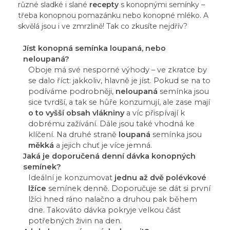
různé sladké i slané
recepty
s konopnými semínky –
třeba konopnou pomazánku nebo konopné mléko. A
skvělá jsou i ve zmrzlině! Tak co zkusíte nejdřív?
Jíst konopná semínka loupaná, nebo
neloupaná?
Oboje má své nesporné výhody – ve zkratce by
se dalo říct: jakkoliv, hlavně je jíst. Pokud se na to
podíváme podrobněji,
neloupaná
semínka jsou
sice tvrdší, a tak se hůře konzumují, ale zase mají
o to vyšší obsah vlákniny
a víc přispívají k
dobrému zažívání. Dále jsou také vhodná ke
klíčení. Na druhé straně
loupaná
semínka jsou
měkká
a jejich chuť je více jemná.
Jaká je doporučená denní dávka konopných
semínek?
Ideální je konzumovat
jednu až dvě polévkové
lžíce
semínek denně. Doporučuje se dát si první
lžíci hned ráno nalačno a druhou pak během
dne. Takováto dávka pokryje velkou část
potřebných živin na den.