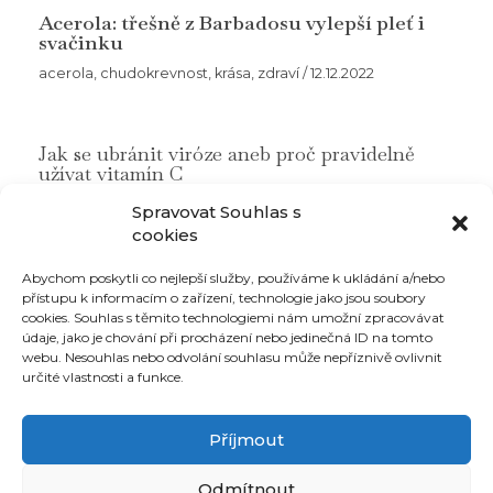
a
Acerola: třešně z Barbadosu vylepší pleť i
svačinku
n
á
acerola
,
chudokrevnost
,
krása
,
zdraví
/
12.12.2022
m
n
o
Jak se ubránit viróze aneb proč pravidelně
ž
užívat vitamín C
s
t
acerola
,
chudokrevnost
,
krása
,
vitamin C
,
zdraví
/
9.1.2023
Spravovat Souhlas s
v
cookies
í
Abychom poskytli co nejlepší služby, používáme k ukládání a/nebo
přístupu k informacím o zařízení, technologie jako jsou soubory
Můj účet
cookies. Souhlas s těmito technologiemi nám umožní zpracovávat
údaje, jako je chování při procházení nebo jedinečná ID na tomto
Ochrana osobních údajů
webu. Nesouhlas nebo odvolání souhlasu může nepříznivě ovlivnit
Obchodní podmínky
určité vlastnosti a funkce.
Recenze
Články
Doprava
Příjmout
Kontakty
Odmítnout