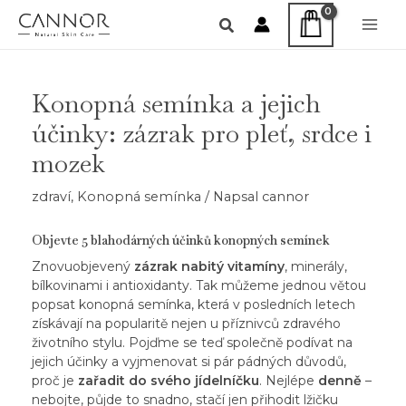
Přeskočit
na
Main
obsah
Men
Konopná semínka a jejich
účinky: zázrak pro pleť, srdce i
mozek
zdraví
,
Konopná semínka
/ Napsal
cannor
Objevte 5 blahodárných účinků konopných semínek
Znovuobjevený
zázrak nabitý vitamíny
, minerály,
bílkovinami i antioxidanty. Tak můžeme jednou větou
popsat
konopná semínka
, která v posledních letech
získávají na popularitě nejen u příznivců zdravého
životního stylu. Pojďme se teď společně podívat na
jejich účinky a vyjmenovat si pár pádných důvodů,
proč je
zařadit do svého jídelníčku
. Nejlépe
denně
–
nebojte, půjde to snadno, stačí jen přihodit lžičku