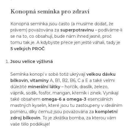
Konopná semínka pro zdraví
Konopná semínka jsou často (a musíme dodat, že
právem) považována za
superpotravinu
– podíváme-li
se na to, co obsahují, bude nám ihned jasné, proč
tomu tak je. A kdybyste přece jen ještě váhali, tady je
5 velkých PROČ
:
Jsou velice výživná
Semínka konopí v sobě totiž ukrývají
velkou dávku
bílkovin, vitamíny
A, B1, B2, B6, C a E a také velmi
důležité
minerální látky
– hořčík, draslík, železo,
vápník, sodík, fosfor, mangan, křemík i zinek. Vynikají
také obsahem
omega-6 a omega-3
esenciálních
mastných kyselin, které jsou tu zastoupeny v ideálním
poměru, díky čemuž jsou považována za
kompletní
zdroj bílkovin
. To je zkrátka bomba, za kterou vám
vaše tělo poděkuje!