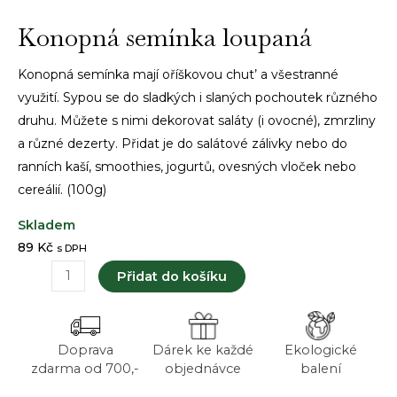
Konopná semínka loupaná
Konopná semínka mají oříškovou chut’ a všestranné
využití. Sypou se do sladkých i slaných pochoutek různého
druhu. Můžete s nimi dekorovat saláty (i ovocné), zmrzliny
a různé dezerty. Přidat je do salátové zálivky nebo do
ranních kaší, smoothies, jogurtů, ovesných vloček nebo
cereálií. (100g)
89
Kč
s DPH
Konopná
Přidat do košíku
semínka
loupaná
množství
Doprava
Dárek ke každé
Ekologické
zdarma od 700,-
objednávce
balení