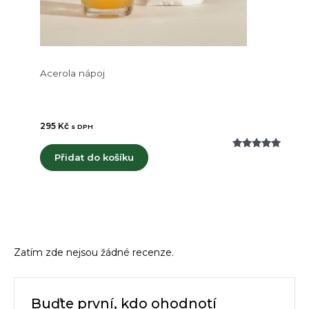
Acerola nápoj
295
Kč
s DPH
Hodnoceno
1
Přidat do košíku
5.00
z 5 na
základě
hodnocení
zákazníka
Zatím zde nejsou žádné recenze.
Buďte první, kdo ohodnotí