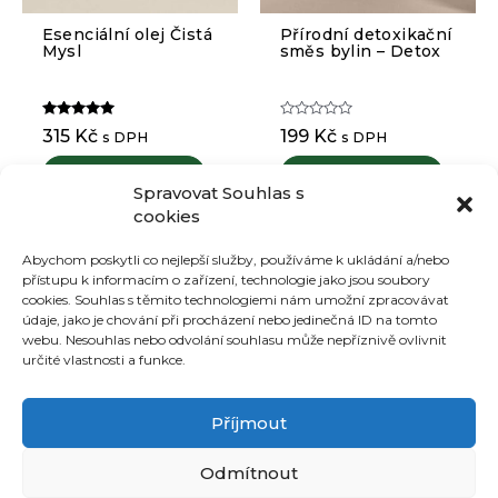
Esenciální olej Čistá
Přírodní detoxikační
Mysl
směs bylin – Detox
Hodnocení
Hodnocení
315
Kč
199
Kč
s DPH
s DPH
5.00
0
z 5
z
5
Přidat do košíku
Přidat do košíku
Spravovat Souhlas s
cookies
Abychom poskytli co nejlepší služby, používáme k ukládání a/nebo
přístupu k informacím o zařízení, technologie jako jsou soubory
Můj účet
cookies. Souhlas s těmito technologiemi nám umožní zpracovávat
údaje, jako je chování při procházení nebo jedinečná ID na tomto
Ochrana osobních údajů
webu. Nesouhlas nebo odvolání souhlasu může nepříznivě ovlivnit
Obchodní podmínky
určité vlastnosti a funkce.
Recenze
Články
Doprava
Příjmout
Kontakty
Odmítnout