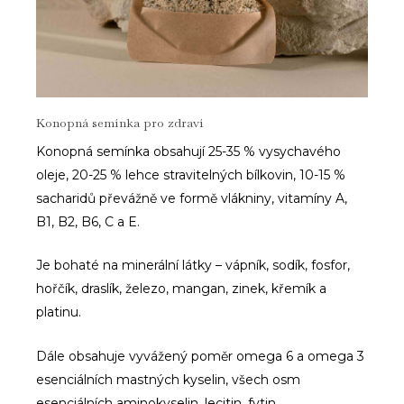
Konopná semínka pro zdraví
Konopná semínka obsahují 25-35 % vysychavého
oleje, 20-25 % lehce stravitelných bílkovin, 10-15 %
sacharidů převážně ve formě vlákniny, vitamíny A,
B1, B2, B6, C a E.
Je bohaté na minerální látky – vápník, sodík, fosfor,
hořčík, draslík, železo, mangan, zinek, křemík a
platinu.
Dále obsahuje vyvážený poměr omega 6 a omega 3
esenciálních mastných kyselin, všech osm
esenciálních aminokyselin, lecitin, fytin.