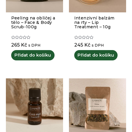
Peeling na obličej a
Intenzivní balzám
tělo – Face & Body
na rty – Lip
Scrub-100g
Treatment – 10g
Hodnocení
Hodnocení
265
Kč
245
Kč
s DPH
s DPH
0
0
z
z
5
5
Přidat do košíku
Přidat do košíku