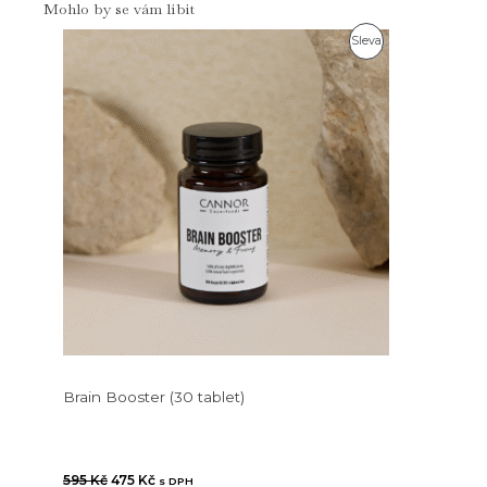
Mohlo by se vám líbit
Produkt
Sleva
Za
Akční
Cenu
Brain Booster (30 tablet)
Původní
Aktuální
595
Kč
475
Kč
s DPH