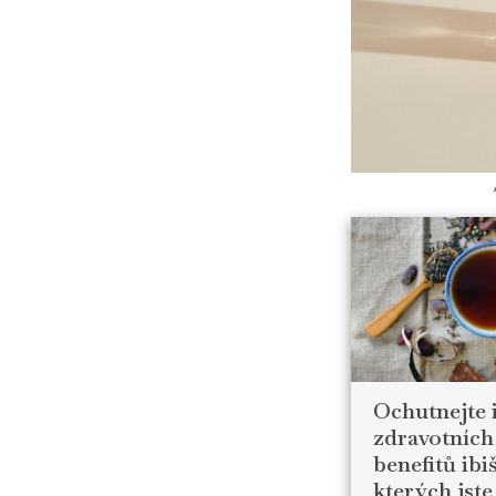
Ochutnejte i
zdravotních
benefitů ibi
kterých jst