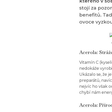
kterého v sob
stojí za pozo
benefitů. Tad
ovoce vyzkou
Acerola: Stráž
Vitamín C
(kysel
nedokáže vyrobit
Ukázalo se, že j
preparátů, navíc
nejvíc ho však 
chybí nám energ
Acerola: Příro