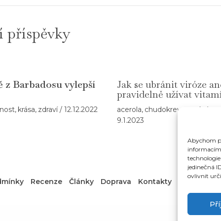
í příspěvky
ě z Barbadosu vylepší
Jak se ubránit viróze a
pravidelně užívat vitam
nost
,
krása
,
zdraví
/
12.12.2022
acerola
,
chudokrevnost
,
krása
,
9.1.2023
Abychom pos
informacím 
technologie
jedinečná I
ovlivnit urč
dmínky
Recenze
Články
Doprava
Kontakty
Př