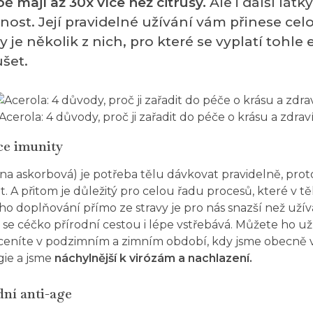
ě mají až 30x více než citrusy.
Ale i další látk
rnost. Její pravidelné užívání vám přinese cel
y je několik z nich, pro které se vyplatí tohle 
šet.
Acerola: 4 důvody, proč ji zařadit do péče o krásu a zdrav
ce imunity
ina askorbová) je potřeba tělu dávkovat pravidelně, prot
. A přitom je důležitý pro celou řadu procesů, které v těl
eho doplňování přímo ze stravy je pro nás snazší než uží
 se céčko přírodní cestou i lépe vstřebává. Můžete ho uží
oceníte v podzimním a zimním období, kdy jsme obecně v
ie a jsme
náchylnější k virózám a nachlazení.
dní anti-age