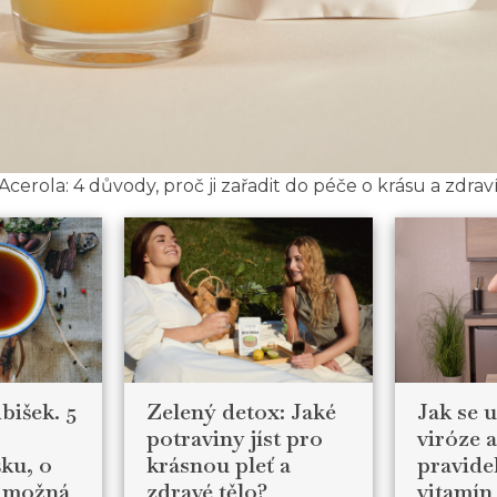
Acerola: 4 důvody, proč ji zařadit do péče o krásu a zdrav
Zelený detox: Jaké
Jak se 
bišek. 5
potraviny jíst pro
viróze 
krásnou pleť a
pravide
šku, o
zdravé tělo?
vitamín
e možná