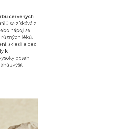
vorbu červených
álů se získává z
nebo nápoji se
 různých léků.
í, skleslí a bez
edy
k
 vysoký obsah
áhá zvýšit