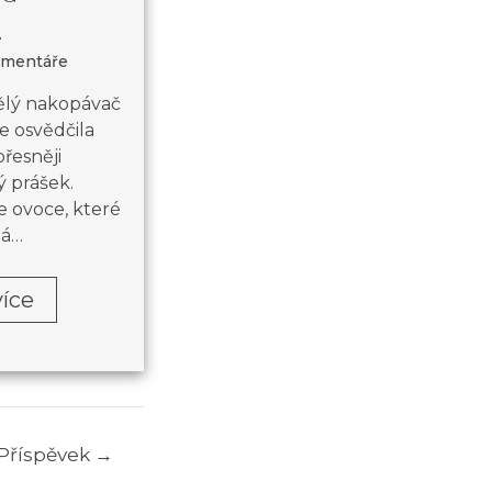
omentáře
ělý nakopávač
e osvědčila
přesněji
ý prášek.
e ovoce, které
ná…
více
 Příspěvek
→