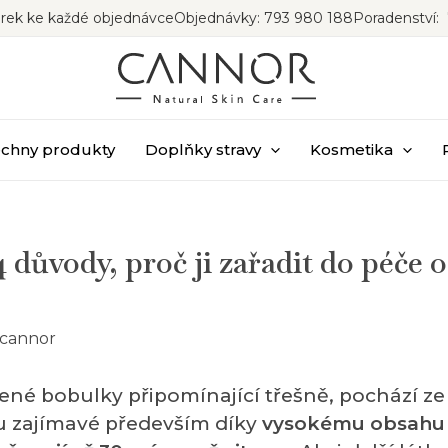
rek ke každé objednávce
Objednávky: 793 980 188
Poradenství: 
chny produkty
Doplňky stravy
Kosmetika
4 důvody, proč ji zařadit do péče o
cannor
vené bobulky připomínající třešně, pochází ze
u zajímavé především díky
vysokému obsahu 