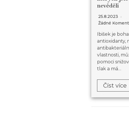
nevěděli
25.8.2023
Žádné Koment
Ibišek je boha
antioxidanty,
antibakteriáln
vlastnosti, m
pomoci snižov
tlak a má…
Číst více
Navigace
pro