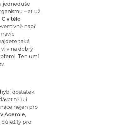
ou jednoduše
rganismu – ať už
C v těle
eventivně např.
 navíc
najdete také
í vliv na dobrý
koferol. Ten umí
ev.
 chybí dostatek
ávat tělu i
binace nejen pro
 v Acerole
,
 důležitý pro