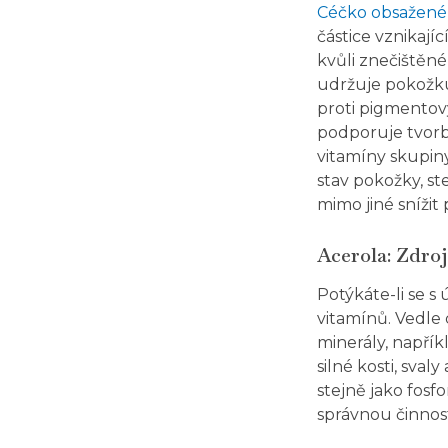
Céčko obsažené 
částice vznikají
kvůli znečištěné
udržuje pokožku
proti pigmentov
podporuje tvorb
vitamíny skupiny 
stav pokožky, st
mimo jiné snížit
Acerola: Zdroj 
Potýkáte-li se s
vitamínů. Vedle 
minerály, napřík
silné kosti, svaly
stejně jako fosf
správnou činnost