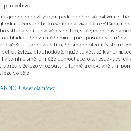
k pro železo
mus je železo nezbytným prvkem příznivě
ovlivňující t
globinu
– červeného krevního barviva. Jako většina miner
eho vstřebávání je ovlivňováno tím, s jakými potravinami 
ou hladinu železa může mimo jiné způsobovat i užívání
se většinou projevuje tím, že jsme pobledlí, často unaven
 deficit železa dlouhodobě, může to vést až k anémii, t
. I v tomhle směru může pomoct acerola, respektive její
rý udržuje železo v rozpustné formě a efektivně tím pom
eleza do těla.
ANNOR Acerola nápoj