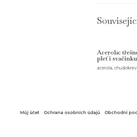
příspěvek
Souvisejíc
Acerola: třešn
pleť i svačinku
acerola
,
chudokrev
Můj účet
Ochrana osobních údajů
Obchodní po