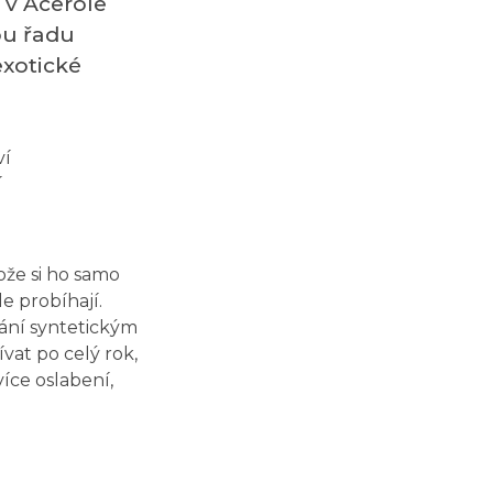
y v Acerole
ou řadu
exotické
í
ože si ho samo
e probíhají.
vání syntetickým
vat po celý rok,
íce oslabení,