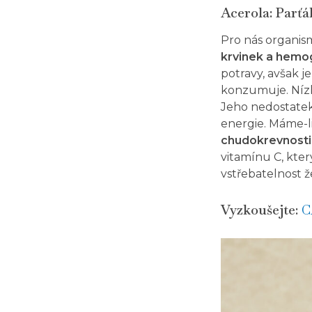
Acerola: Parťá
Pro nás organis
krvinek a hemo
potravy, avšak j
konzumuje. Nízk
Jeho nedostatek 
energie. Máme-li
chudokrevnosti
vitamínu C, kte
vstřebatelnost ž
Vyzkoušejte:
C