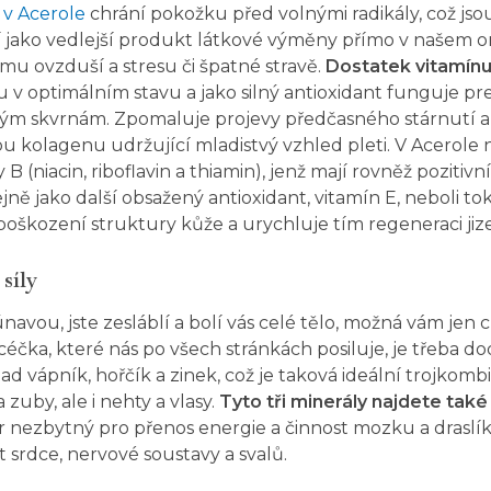
v Acerole
chrání pokožku před volnými radikály, což js
cí jako vedlejší produkt látkové výměny přímo v našem o
mu ovzduší a stresu či špatné stravě.
Dostatek vitamínu 
 v optimálním stavu a jako silný antioxidant funguje pr
ým skvrnám. Zpomaluje projevy předčasného stárnutí a
u kolagenu udržující mladistvý vzhled pleti. V Acerole 
B (niacin, riboflavin a thiamin), jenž mají rovněž pozitivn
ejně jako další obsažený antioxidant, vitamín E, neboli to
 poškození struktury kůže a urychluje tím regeneraci jiz
síly
 únavou, jste zesláblí a bolí vás celé tělo, možná vám jen
céčka, které nás po všech stránkách posiluje, je třeba dod
lad vápník, hořčík a zinek, což je taková ideální trojkom
 a zuby, ale i nehty a vlasy.
Tyto tři minerály najdete také
or nezbytný pro přenos energie a činnost mozku a draslík
 srdce, nervové soustavy a svalů.