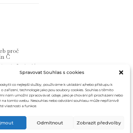
neb proč
ín C
vitamin C
,
zdraví
/
Spravovat Souhlas s cookies
kytli co nejlepší služby, používáme k ukládání a/nebo přístupu k
o zařízení, technologie jako jsou soubory cookies. Souhlas s těmito
mi nám umožní zpracovávat údaje, jako je chování při procházení nebo
D na tomto webu. Nesouhlas nebo odvolání souhlasu může nepříznivě
ité vlastnosti a funkce.
íjmout
Odmítnout
Zobrazit předvolby