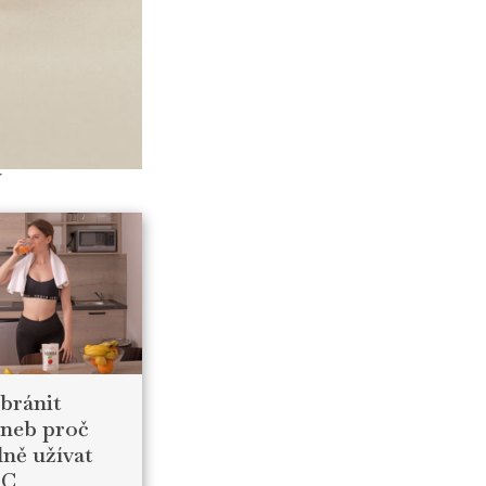
í
ubránit
aneb proč
lně užívat
 C