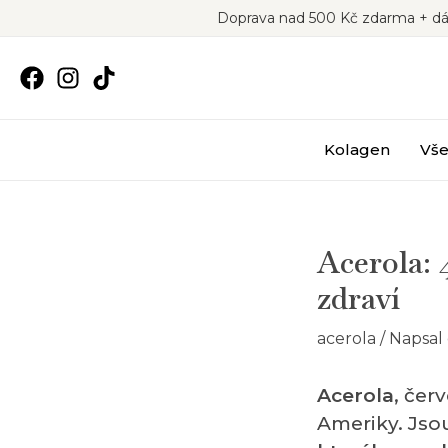
Přeskočit
Doprava nad 500 Kč zdarma + dá
na
obsah
Kolagen
Vše
Acerola: 
zdraví
acerola
/ Napsal
Acerola
, čer
Ameriky. Jso