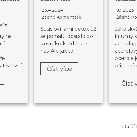
23.4.2024
9.1.2023
Žádné Komentáře
Žádné K
áře
Sousloví jarní detox už
Jako skv
se pomalu dostalo do
imunity s
tý na
slovníku každého z
acerola, 
 má
nás. Ale jak to…
acerolov
í
Acerola j
ůže
připomí
at krevní
Číst více
Číst 
Další