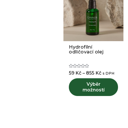
Hydrofilní
Tento
odličovací olej
produkt
má
více
Hodnocení
Rozpětí
59
Kč
–
855
Kč
s DPH
variant.
0
cen:
z
Možnosti
5
Výběr
59 Kč
lze
možností
až
vybrat
855 Kč
na
stránce
produktu