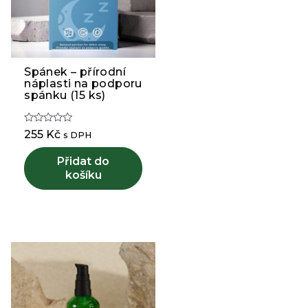
Spánek – přírodní
náplasti na podporu
spánku (15 ks)
Hodnocení
255
Kč
s DPH
0
z
5
Přidat do
košíku