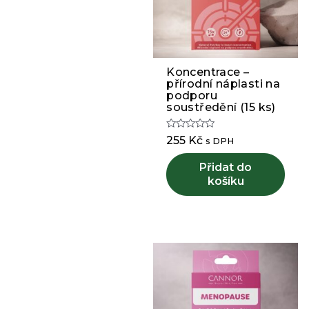
Koncentrace –
přírodní náplasti na
podporu
soustředění (15 ks)
Hodnocení
255
Kč
s DPH
0
z
5
Přidat do
košíku