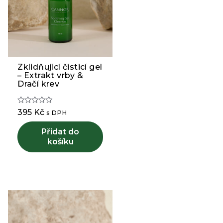
Zklidňující čisticí gel
– Extrakt vrby &
Dračí krev
Hodnocení
395
Kč
s DPH
0
z
5
Přidat do
košíku