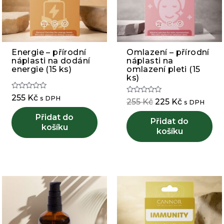
Energie – přírodní
Omlazení – přírodní
náplasti na dodání
náplasti na
energie (15 ks)
omlazení pleti (15
ks)
Hodnocení
255
Kč
s DPH
Hodnocení
Původní
Aktuální
255
Kč
225
Kč
0
s DPH
0
z
cena
cena
z
5
Přidat do
5
Přidat do
byla:
je:
košíku
255 Kč.
košíku
225 Kč.