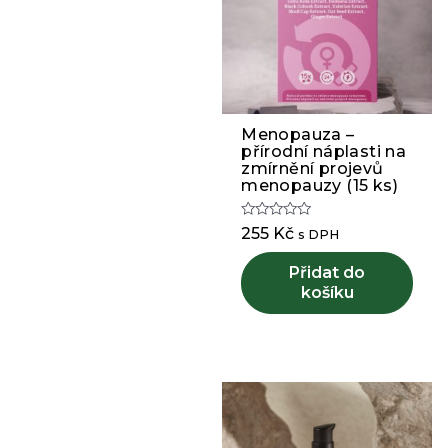
Menopauza –
přírodní náplasti na
zmírnění projevů
menopauzy (15 ks)
Hodnocení
255
Kč
s DPH
0
z
5
Přidat do
košíku