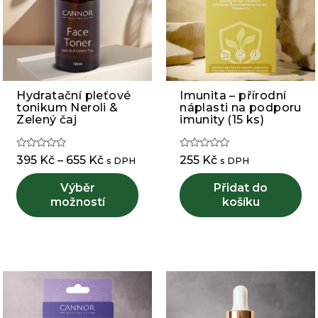
Hydratační pleťové
Imunita – přírodní
Tento
tonikum Neroli &
náplasti na podporu
produkt
Zelený čaj
imunity (15 ks)
má
více
Hodnocení
Hodnocení
Rozpětí
395
Kč
–
655
Kč
255
Kč
s DPH
s DPH
variant.
0
0
cen:
z
z
Možnosti
5
5
Výběr
395 Kč
Přidat do
lze
možností
až
košíku
vybrat
655 Kč
na
stránce
produktu