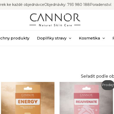
rek ke každé objednávce
Objednávky: 793 980 188
Poradenství: 
chny produkty
Doplňky stravy
Kosmetika
zeno
e
enosti
Prodej