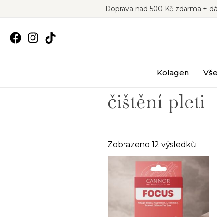
Přeskočit
Doprava nad 500 Kč zdarma + dá
na
obsah
Kolagen
Vše
čištění pleti
Seřa
Zobrazeno 12 výsledků
podl
oblíb