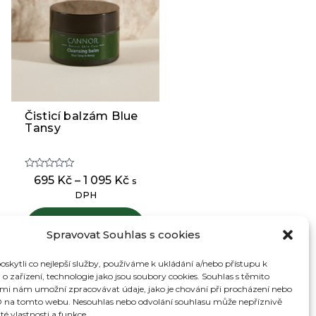
Čisticí balzám Blue
Tento
Tansy
produkt
má
více
Hodnocení
Rozpětí
695
Kč
–
1 095
Kč
s
variant.
0
cen:
DPH
z
Možnosti
5
695 Kč
lze
Výběr
až
Spravovat Souhlas s cookies
vybrat
možností
1
095 Kč
na
kytli co nejlepší služby, používáme k ukládání a/nebo přístupu k
stránce
o zařízení, technologie jako jsou soubory cookies. Souhlas s těmito
produktu
mi nám umožní zpracovávat údaje, jako je chování při procházení nebo
D na tomto webu. Nesouhlas nebo odvolání souhlasu může nepříznivě
ité vlastnosti a funkce.