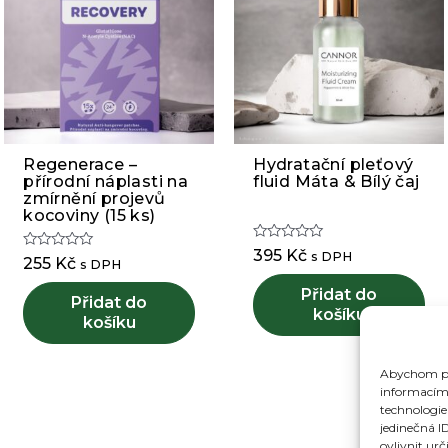
Regenerace –
Hydratační pleťový
přírodní náplasti na
fluid Máta & Bílý čaj
zmírnění projevů
kocoviny (15 ks)
Hodnocení
395
Kč
s DPH
Hodnocení
255
Kč
0
s DPH
0
z
z
5
Přidat do
5
Přidat do
košíku
košíku
Abychom pos
informacím 
technologie
jedinečná I
ovlivnit urč