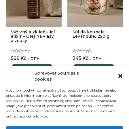
Výživný a zklidňující
Sůl do koupele
elixír – Olej na vlasy
Levandule, 250 g
a vousy
Hodnocení
Hodnocení
599
Kč
245
Kč
s DPH
s DPH
0
0
z
z
5
5
Přidat do košíku
Přidat do košíku
Spravovat Souhlas s
cookies
Abychom poskytli co nejlepší služby, používáme k ukládání a/nebo
přístupu k informacím o zařízení, technologie jako jsou soubory
Můj účet
cookies. Souhlas s těmito technologiemi nám umožní zpracovávat
údaje, jako je chování při procházení nebo jedinečná ID na tomto
Ochrana osobních údajů
webu. Nesouhlas nebo odvolání souhlasu může nepříznivě ovlivnit
Obchodní podmínky
určité vlastnosti a funkce.
Recenze
Články