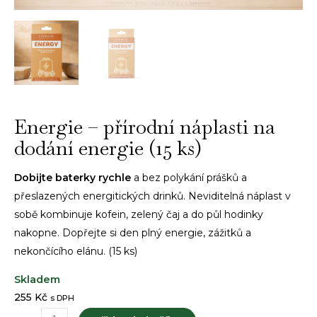
Energie – přírodní náplasti na
dodání energie (15 ks)
Dobijte baterky rychle
a bez polykání prášků a
přeslazených energitických drinků. Neviditelná náplast v
sobě kombinuje kofein, zelený čaj a do půl hodinky
nakopne. Dopřejte si den plný energie, zážitků a
nekončícího elánu. (15 ks)
255
Kč
s DPH
Energie