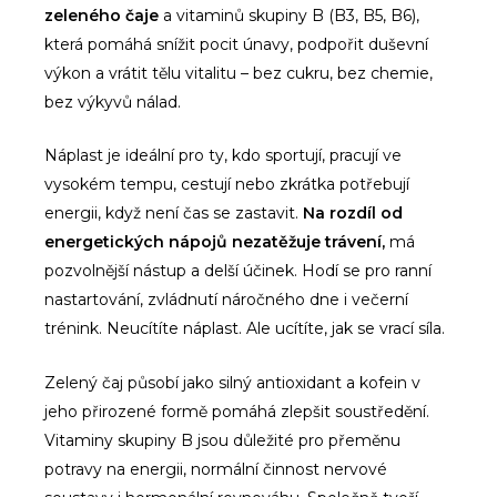
zeleného čaje
a vitaminů skupiny B (B3, B5, B6),
která pomáhá snížit pocit únavy, podpořit duševní
výkon a vrátit tělu vitalitu – bez cukru, bez chemie,
bez výkyvů nálad.
Náplast je ideální pro ty, kdo sportují, pracují ve
vysokém tempu, cestují nebo zkrátka potřebují
energii, když není čas se zastavit.
Na rozdíl od
energetických nápojů nezatěžuje trávení,
má
pozvolnější nástup a delší účinek. Hodí se pro ranní
nastartování, zvládnutí náročného dne i večerní
trénink. Neucítíte náplast. Ale ucítíte, jak se vrací síla.
Zelený čaj působí jako silný antioxidant a kofein v
jeho přirozené formě pomáhá zlepšit soustředění.
Vitaminy skupiny B jsou důležité pro přeměnu
potravy na energii, normální činnost nervové