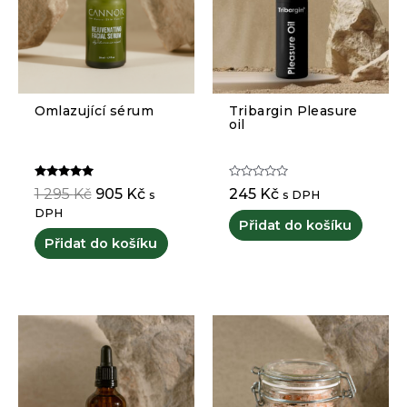
Omlazující sérum
Tribargin Pleasure
oil
Hodnocení
Hodnocení
Původní
Aktuální
1 295
Kč
905
Kč
245
Kč
s
s DPH
5.00
0
cena
cena
z 5
z
DPH
5
Přidat do košíku
byla:
je:
Přidat do košíku
1
905 Kč.
295 Kč.