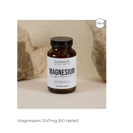
Produkt
Sleva
Za
Akční
Cenu
Magnesium 2147mg (90 tablet)