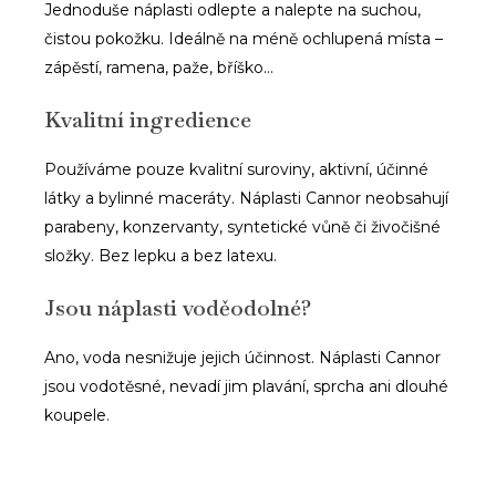
Jednoduše náplasti odlepte a nalepte na suchou,
čistou pokožku. Ideálně na méně ochlupená místa –
zápěstí, ramena, paže, bříško…
Kvalitní ingredience
Používáme pouze kvalitní suroviny, aktivní, účinné
látky a bylinné maceráty. Náplasti Cannor neobsahují
parabeny, konzervanty, syntetické vůně či živočišné
složky. Bez lepku a bez latexu.
Jsou náplasti voděodolné?
Ano, voda nesnižuje jejich účinnost. Náplasti Cannor
jsou vodotěsné, nevadí jim plavání, sprcha ani dlouhé
koupele.