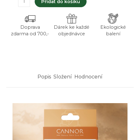
Přidat do košíku
-
přírodní
náplasti
na
Doprava
Dárek ke každé
Ekologické
dodání
zdarma od 700,-
objednávce
balení
energie
(15
ks)
množství
Popis
Složení
Hodnocení