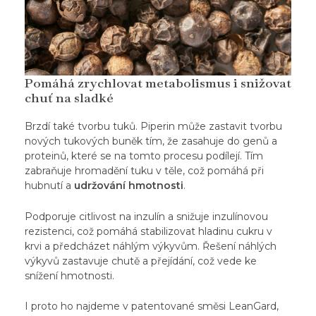
Pomáhá zrychlovat metabolismus i snižovat
chuť na sladké
Brzdí také tvorbu tuků. Piperin může zastavit tvorbu
nových tukových buněk tím, že zasahuje do genů a
proteinů, které se na tomto procesu podílejí. Tím
zabraňuje hromadění tuku
v těle, což pomáhá při
hubnutí a
udržování hmotnosti
.
Podporuje citlivost na inzulín
a snižuje inzulínovou
rezistenci, což pomáhá stabilizovat hladinu cukru v
krvi a předcházet náhlým výkyvům. Řešení náhlých
výkyvů zastavuje chutě a přejídání, což vede ke
snížení hmotnosti.
I proto ho najdeme v patentované směsi LeanGard,