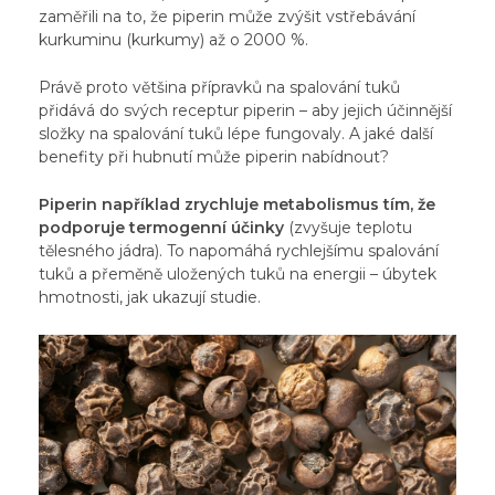
zaměřili
na to, že piperin může zvýšit vstřebávání
kurkuminu (kurkumy) až o 2000 %.
Právě proto většina přípravků na spalování tuků
přidává do svých receptur piperin – aby jejich účinnější
složky na spalování tuků lépe fungovaly. A jaké další
benefity při hubnutí může piperin nabídnout?
Piperin například zrychluje metabolismus tím, že
podporuje termogenní účinky
(zvyšuje teplotu
tělesného jádra). To napomáhá rychlejšímu spalování
tuků a přeměně uložených tuků na energii – úbytek
hmotnosti,
jak ukazují studie
.