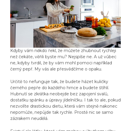
Kdyby vám někdo řekl, že můžete zhubnout rychleji
než čekáte, věřili byste mu? Nejspíše ne. A už vůbec
ne, kdyby tvrdil, že by vám mohl pomoci například
černý pepř. My vás ale přesvědčíme o opaku.
Určitě to nefunguje tak, že budete házet kuličky
černého pepře do každého hrnce a budete štíhlí.
Hubnutí se zkrátka neobejde bez zapojení svalů,
dostatku spánku a úpravy jídelníčku. I tak to ale, pokud
nezvolíte drastickou dietu, která vám stejně nakonec
nepomůže, nepůjde tak rychle. Prostě nic se samo
zázrakem neudělá.