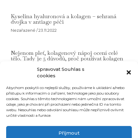
č
.
i
.
n
Kyselina hyaluronová a kolagen – sehraná
u
dvojka v antiage péči
s
Nezařazené
/
23.11.2022
S
i
z
e
Nejenom pleť, kolagenový nápoj ocení celé
–
tělo. Tady je 5 důvodů, proč používat kolagen
d
Nezařazené
/
4.1.2023
Spravovat Souhlas s
o
cookies
p
l
Abychom poskytli co nejlepší služby, používáme k ukládání a/nebo
n
přístupu k informacím o zařízení, technologie jako jsou soubory
ě
Můj účet
cookies. Souhlas s těmito technologiemi nám umožní zpracovávat
k
údaje, jako je chování při procházení nebo jedinečná ID na tomto
Ochrana osobních údajů
s
webu. Nesouhlas nebo odvolání souhlasu může nepříznivě ovlivnit
Obchodní podmínky
t
určité vlastnosti a funkce.
Recenze
r
Články
a
Doprava
Příjmout
v
Kontakty