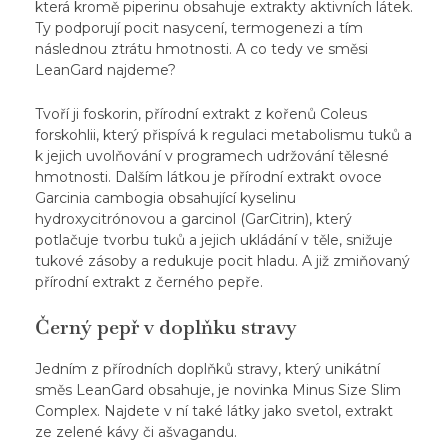
která kromě piperinu obsahuje extrakty aktivních látek.
Ty podporují pocit nasycení, termogenezi a tím
následnou ztrátu hmotnosti. A co tedy ve směsi
LeanGard najdeme?
Tvoří ji foskorin, přírodní extrakt z kořenů Coleus
forskohlii, který přispívá k regulaci metabolismu tuků a
k jejich uvolňování v programech
udržování tělesné
hmotnosti
. Dalším látkou je přírodní extrakt ovoce
Garcinia cambogia obsahující kyselinu
hydroxycitrónovou a garcinol (GarCitrin), který
potlačuje tvorbu tuků a jejich ukládání v těle, snižuje
tukové zásoby a
redukuje pocit hladu
. A již zmiňovaný
přírodní extrakt z černého pepře.
Černý pepř v doplňku stravy
Jedním z přírodních doplňků stravy, který unikátní
směs LeanGard obsahuje, je novinka Minus Size Slim
Complex. Najdete v ní také látky jako svetol, extrakt
ze zelené kávy či ašvagandu.