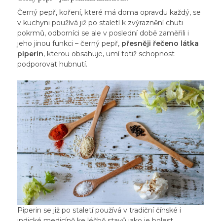
Černý pepř, koření, které má doma opravdu každý, se
v kuchyni používá již po staletí k zvýraznění chuti
pokrmů, odborníci se ale v poslední době zaměřili i
jeho jinou funkci – černý pepř,
přesněji řečeno látka
piperin
, kterou obsahuje, umí totiž schopnost
podporovat hubnutí.
Piperin se již po staletí používá v tradiční čínské i
indické medicíně ke léčbě stavů jako je bolest,