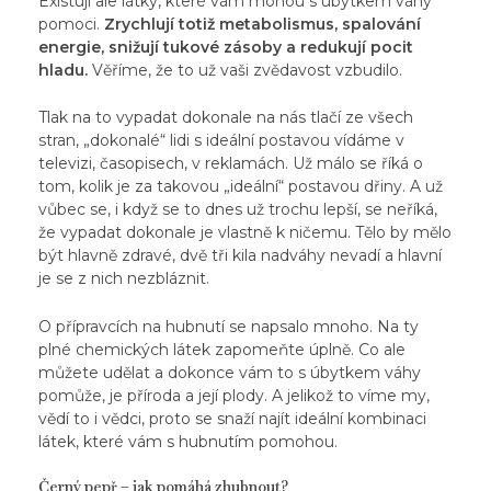
Existují ale látky, které vám mohou s úbytkem váhy
pomoci.
Zrychlují totiž metabolismus, spalování
energie, snižují tukové zásoby a redukují pocit
hladu.
Věříme, že to už vaši zvědavost vzbudilo.
Tlak na to vypadat dokonale na nás tlačí ze všech
stran, „dokonalé“ lidi s ideální postavou vídáme v
televizi, časopisech, v reklamách. Už málo se říká o
tom, kolik je za takovou „ideální“ postavou dřiny. A už
vůbec se, i když se to dnes už trochu lepší, se neříká,
že vypadat dokonale je vlastně k ničemu. Tělo by mělo
být hlavně zdravé, dvě tři kila nadváhy nevadí a hlavní
je se z nich nezbláznit.
O přípravcích na hubnutí se napsalo mnoho. Na ty
plné chemických látek zapomeňte úplně. Co ale
můžete udělat a dokonce vám to s úbytkem váhy
pomůže, je příroda a její plody. A jelikož to víme my,
vědí to i vědci, proto se snaží najít ideální kombinaci
látek, které vám s hubnutím pomohou.
Černý pepř – jak pomáhá zhubnout?