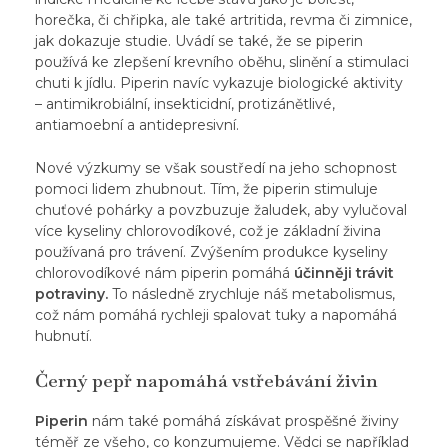
horečka, či chřipka, ale také artritida, revma či zimnice,
jak
dokazuje studie
. Uvádí se také, že se piperin
používá ke zlepšení krevního oběhu, slinění a stimulaci
chuti k jídlu. Piperin navíc vykazuje biologické aktivity
– antimikrobiální, insekticidní, protizánětlivé,
antiamoební a antidepresivní.
Nové výzkumy
se však soustředí na jeho schopnost
pomoci lidem zhubnout. Tím, že piperin stimuluje
chuťové pohárky a povzbuzuje žaludek, aby vylučoval
více kyseliny chlorovodíkové, což je základní živina
používaná pro trávení. Zvýšením produkce kyseliny
chlorovodíkové nám piperin pomáhá
účinněji trávit
potraviny.
To následně zrychluje náš metabolismus,
což nám pomáhá rychleji spalovat tuky a napomáhá
hubnutí.
Černý pepř napomáhá vstřebávání živin
Piperin
nám také pomáhá získávat prospěšné živiny
téměř ze všeho, co konzumujeme.
Vědci se například