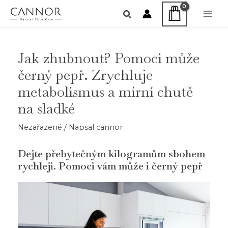
Přeskočit
na
Main
obsah
Men
Jak zhubnout? Pomoci může
černý pepř. Zrychluje
metabolismus a mírní chutě
na sladké
Nezařazené
/ Napsal
cannor
Dejte přebytečným kilogramům sbohem
rychleji. Pomoci v
á
m může i čern
ý
pepř