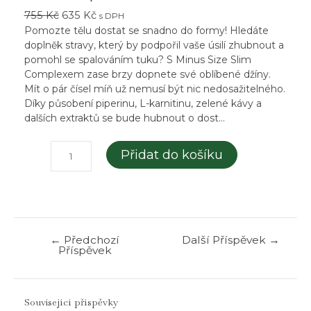
P
A
755
Kč
635
Kč
s DPH
ů
k
Pomozte tělu dostat se snadno do formy! Hledáte
v
t
doplněk stravy, který by podpořil vaše úsilí zhubnout a
o
u
pomohl se spalováním tuku? S Minus Size Slim
d
á
Complexem zase brzy dopnete své oblíbené džíny.
n
l
Mít o pár čísel míň už nemusí být nic nedosažitelného.
í
n
Díky působení piperinu, L-karnitinu, zelené kávy a
c
í
dalších extraktů se bude hubnout o dost…
e
c
n
e
S
Přidat do košíku
a
n
l
b
a
i
y
j
m
l
e
C
a
:
o
:
6
m
Navigace
←
Předchozí
Další Příspěvek
→
7
3
p
Příspěvek
pro
5
5
l
příspěvek
5
e
K
x
Související příspěvky
K
č
M